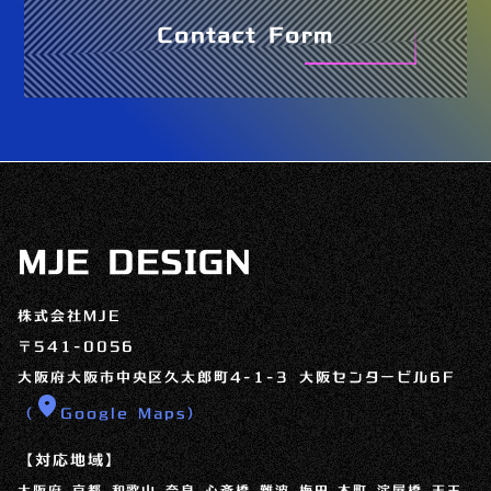
Contact Form
MJE DESIGN
株式会社MJE
〒541-0056
大阪府大阪市中央区久太郎町4-1-3 大阪センタービル6F
location_on
（
Google Maps）
【対応地域】
大阪府 京都 和歌山 奈良 心斎橋 難波 梅田 本町 淀屋橋 天王