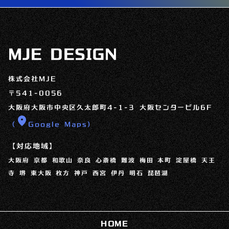
MJE DESIGN
株式会社MJE
〒541-0056
大阪府大阪市中央区久太郎町4-1-3 大阪センタービル6F
location_on
（
Google Maps）
【対応地域】
大阪府 京都 和歌山 奈良 心斎橋 難波 梅田 本町 淀屋橋 天王
寺 堺 東大阪 枚方 神戸 西宮 伊丹 明石 琵琶湖
HOME